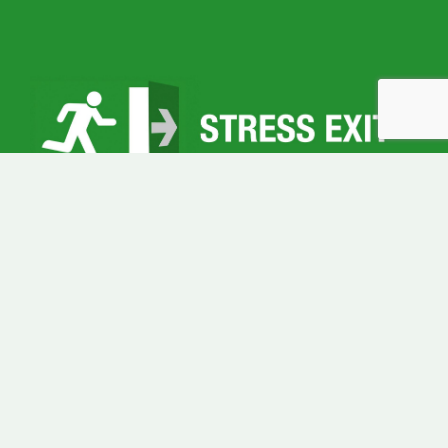
TELEFON
0768-147080
ADRESS
Arkipelagen företagscenter
Stora Åvägen 21
436 34 Askim