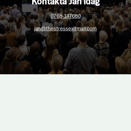
Kontakta Jan idag
0768-147080
jan@thestressexitman.com